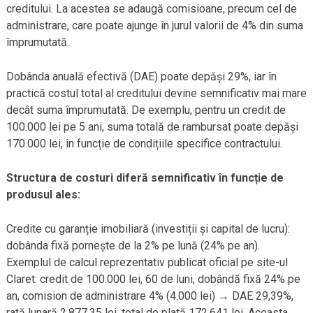
creditului. La acestea se adaugă comisioane, precum cel de
administrare, care poate ajunge în jurul valorii de 4% din suma
împrumutată.
Dobânda anuală efectivă (DAE) poate depăși 29%, iar în
practică costul total al creditului devine semnificativ mai mare
decât suma împrumutată. De exemplu, pentru un credit de
100.000 lei pe 5 ani, suma totală de rambursat poate depăși
170.000 lei, în funcție de condițiile specifice contractului.
Structura de costuri diferă semnificativ în funcție de
produsul ales:
Credite cu garanție imobiliară (investiții și capital de lucru):
dobânda fixă pornește de la 2% pe lună (24% pe an).
Exemplul de calcul reprezentativ publicat oficial pe site-ul
Claret: credit de 100.000 lei, 60 de luni, dobândă fixă 24% pe
an, comision de administrare 4% (4.000 lei) → DAE 29,39%,
rată lunară 2.877,35 lei, total de plată 172.641 lei. Aceasta