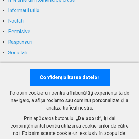
Informatii utile
Noutati
Permisive
Raspunsuri
Societati
Contact
Confidențialitatea datelor
Folosim cookie-uri pentru a îmbunătăți experiența ta de
navigare, a afișa reclame sau conținut personalizat și a
DE INTERES
analiza traficul nostru.
Prin apăsarea butonului
„De acord”
, îți dai
SAFECREDIT – LINIA DE …
consimțământul pentru utilizarea cookie-urilor de către
CLARET IFN: CREDITE PENTRU …
noi. Folosim aceste cookie-uri exclusiv în scopul de: