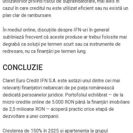
utilizatorilor privind riscul de supraîndatorare, mai ales în
cazul în care creditul nu este utilizat eficient sau nu există un
plan clar de rambursare.
În mediul online, discuțiile despre IFN-uri în general
subliniază frecvent că aceste produse ar trebui folosite mai
degrabă ca soluții pe termen scurt sau ca instrumente de
redresare, nu ca finanțări pe termen lung.
CONCLUZIE
Claret Euro Credit IFN S.A. este astăzi unul dintre cei mai
relevanți finanțatori nebancari de pe piața românească
dedicată persoanelor juridice. Portofoliul echilibrat — de la
micro-credite online de 5.000 RON până la finanțări imobiliare
de 2,5 milioane RON — acoperă practic orice etapă de
dezvoltare a unei companii.
Creșterea de 150% în 2025 și apartenența la grupul