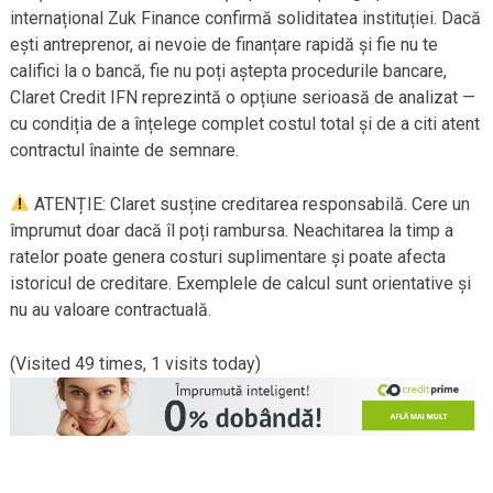
internațional Zuk Finance confirmă soliditatea instituției. Dacă
ești antreprenor, ai nevoie de finanțare rapidă și fie nu te
califici la o bancă, fie nu poți aștepta procedurile bancare,
Claret Credit IFN reprezintă o opțiune serioasă de analizat —
cu condiția de a înțelege complet costul total și de a citi atent
contractul înainte de semnare.
ATENȚIE: Claret susține creditarea responsabilă. Cere un
împrumut doar dacă îl poți rambursa. Neachitarea la timp a
ratelor poate genera costuri suplimentare și poate afecta
istoricul de creditare. Exemplele de calcul sunt orientative și
nu au valoare contractuală.
(Visited 49 times, 1 visits today)