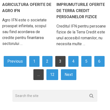
AGRICULTURA OFERITE DE
IMPRUMUTURILE OFERITE
AGRO IFN
DE TERRA CREDIT
PERSOANELOR FIZICE
Agro IFN este o societate
proaspat infiintata, scopul
Creditul IFN pentru persoane
sau fiind acordarea de
fizice de la Terra Credit este
credite pentru finantarea
unul accesibil romanilor; nu
sectorului …
necesita multe …
PAGINAȚIE
Previous
1
2
3
4
5
6
ARTICOLE
…
12
Next